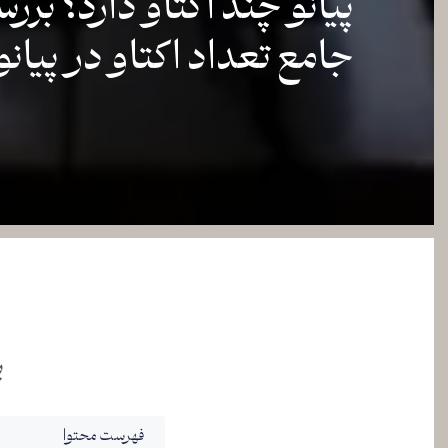
پیانو چند اکتاو دارد؟ برر
جامع تعداد اکتاو در پیانو
پ
فهرست محتوا