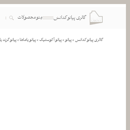
مِنو
محصولات
گالری پیانو کدانس
گالری پیانو کدانس >
پیانو >
پیانو آکوستیک >
پیانو یاماها >
پیانو گرند یاما