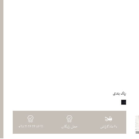
رنگ بندی
60 ماه گارانتی
حمل رایگان
+98 21 26 24 86 91