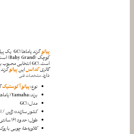
پیانو
کوچک (
است. GC1 انتخابی م
گالری
کدانس
این
پیانو
گرند 
دارد.
مشخصات فنی
نوع:
پیانو آکوستیک
گرند
برند: Yamaha (یاماها)
مدل: GC1
کشور سازنده: ژاپن / 
طول: حدود 161 سانتی‌متر
کلاویه‌ها: چوبی با رو