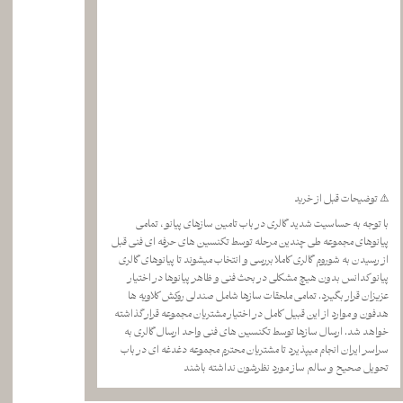
⚠️ توضیحات قبل از خرید
با توجه به حساسیت شدید گالری در باب تامین سازهای پیانو ، تمامی
پیانوهای مجموعه طی چندین مرحله توسط تکنسین های حرفه ای فنی قبل
از رسیدن به شوروم گالری کاملا بررسی و انتخاب میشوند تا پیانوهای گالری
پیانو کدانس بدون هیچ مشکلی در بحث فنی و ظاهر پیانوها در اختیار
عزیزان قرار بگیرد. تمامی ملحقات سازها شامل صندلی روکش کلاویه ها
هدفون و موارد از این قبیل کامل در اختیار مشتریان مجموعه قرار گذاشته
خواهد شد. ارسال سازها توسط تکنسین های فنی واحد ارسال گالری به
سراسر ایران انجام میپذیرد تا مشتریان محترم مجموعه دغدغه ای در باب
تحویل صحیح و سالم ساز مورد نظرشون نداشته باشند